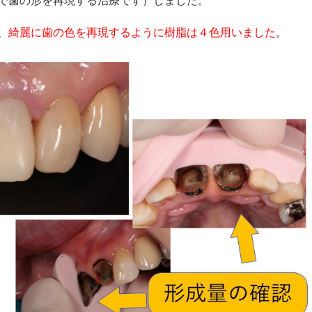
で歯の形を再現する治療です）しました。
、
綺麗に歯の色を再現するように樹脂は４色用いました
。