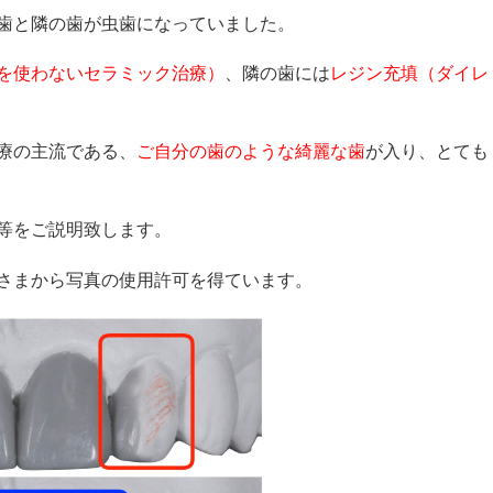
歯と隣の歯が虫歯になっていました。
を使わないセラミック治療）
、隣の歯には
レジン充填（ダイレ
療の主流である、
ご自分の歯のような綺麗な歯
が入り、とても
等をご説明致します。
さまから写真の使用許可を得ています。