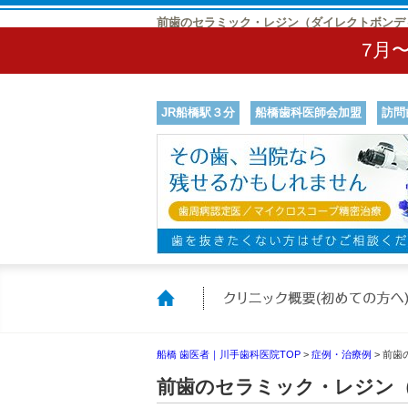
前歯のセラミック・レジン（ダイレクトボンデ
7月
JR船橋駅３分
船橋歯科医師会加盟
訪問
ホーム
船橋 歯医者｜川手歯科医院TOP
>
症例・治療例
>
前歯
前歯のセラミック・レジン