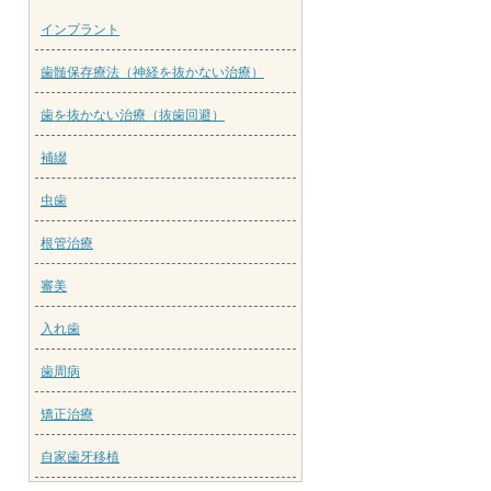
インプラント
歯髄保存療法（神経を抜かない治療）
歯を抜かない治療（抜歯回避）
補綴
虫歯
根管治療
審美
入れ歯
歯周病
矯正治療
自家歯牙移植