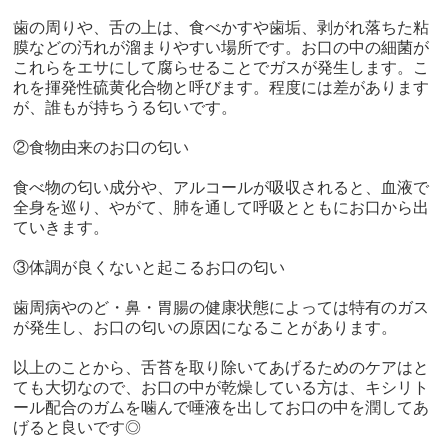
歯の周りや、舌の上は、食べかすや歯垢、剥がれ落ちた粘
膜などの汚れが溜まりやすい場所です。お口の中の細菌が
これらをエサにして腐らせることでガスが発生します。こ
れを揮発性硫黄化合物と呼びます。程度には差があります
が、誰もが持ちうる匂いです。
②
食物由来のお口の匂い
食べ物の匂い成分や、アルコールが吸収されると、血液で
全身を巡り、やがて、肺を通して呼吸とともにお口から出
ていきます。
③
体調が良くないと起こるお口の匂い
歯周病やのど・鼻・胃腸の健康状態によっては特有のガス
が発生し、お口の匂いの原因になることがあります。
以上のことから、舌苔を取り除いてあげるためのケアはと
ても大切なので、お口の中が乾燥している方は、キシリト
ール配合のガムを噛んで唾液を出してお口の中を潤してあ
げると良いです
◎