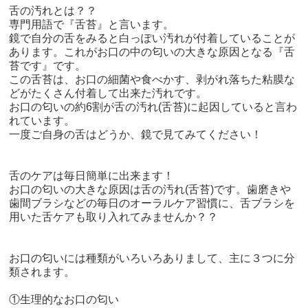
舌の汚れとは？？
専門用語で『舌苔』と言います。
鏡で自分の舌をみると白っぽい汚れが付着していることが
あります。これがお口の中の匂いの大きな原因となる『舌
苔です』です。
この舌苔は、お口の細菌や食べかす、剥がれ落ちた粘膜な
どがたくさん付着して出来た汚れです。
お口の匂いの約
6
割が舌の汚れ
(
舌苔
)
に起因していると言わ
れています。
一度ご自身の舌はどうか、鏡で見てみてください！
舌のケアは毎日簡単に出来ます！
お口の匂いの大きな原因は舌の汚れ
(
舌苔
)
です。歯磨きや
歯間ブラシなどの毎日のオーラルケア習慣に、舌ブラシを
用いた舌ケアも取り入れてみませんか？？
お口の匂いには種類がいろいろありまして、主に３つに分
類されます。
①
生理的なお口の匂い