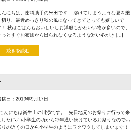
こんにちは、歯科助手の米田です。 溶けてしまうような夏を乗
り切り、最近めっきり秋の風になってきてとっても嬉しいで
す！ 秋はごはんもおいしいしお洋服もかわいい物が多いので、
きっとすぐお布団から出られなくなるような寒い冬がき […]
続きを読む
シ
投稿日：2019年9月17日
こんにちは衛生士の川添です。 先日地元のお祭りに行って来
ました( ˆᴗˆ )小学生の頃から毎年通い続けているお祭りなのでお
祭りの近くの日から小学生のようにワクワクしてしまいます！