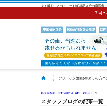
よく噛むことのメリット|船橋駅３分の歯医者
7月
JR船橋駅３分
船橋歯科医師会加盟
訪問
ホーム
船橋 歯医者｜川手歯科医院TOP
>
2019年
>
9月
スタッフブログの記事一覧