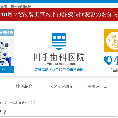
歯医者｜川手歯科医院
〜10月 2階改装工事および診療時間変更のお知
歯科診療
0
皆様に愛されて80年の歯科医院
千葉県
クリニック概要(初めての方へ)
症例紹介
スタッフ紹介
タルフリーにしませんか？？
？？