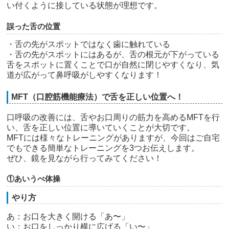
い付くように接している状態が理想です。
誤った舌の位置
・舌の先がスポットではなく歯に触れている
・舌の先がスポットにはあるが、舌の根元が下がっている
舌をスポットに置くことで口が自然に閉じやすくなり、気
道が広がって鼻呼吸がしやすくなります！
MFT（口腔筋機能療法）で舌を正しい位置へ！
口呼吸の改善には、舌やお口周りの筋力を高めるMFTを行
い、舌を正しい位置に導いていくことが大切です。
MFTには様々なトレーニングがありますが、今回はご自宅
でもできる簡単なトレーニングを3つお伝えします。
ぜひ、鏡を見ながら行ってみてください！
①あいうべ体操
やり方
あ：お口を大きく開ける「あ〜」
い：お口をしっかり横に広げる「い〜」