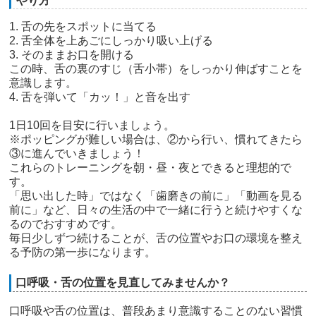
やり方
1. 舌の先をスポットに当てる
2. 舌全体を上あごにしっかり吸い上げる
3. そのままお口を開ける
この時、舌の裏のすじ（舌小帯）をしっかり伸ばすことを
意識します。
4. 舌を弾いて「カッ！」と音を出す
1日10回を目安に行いましょう。
※ポッピングが難しい場合は、②から行い、慣れてきたら
③に進んでいきましょう！
これらのトレーニングを朝・昼・夜とできると理想的で
す。
「思い出した時」ではなく「歯磨きの前に」「動画を見る
前に」など、日々の生活の中で一緒に行うと続けやすくな
るのでおすすめです。
毎日少しずつ続けることが、舌の位置やお口の環境を整え
る予防の第一歩になります。
口呼吸・舌の位置を見直してみませんか？
口呼吸や舌の位置は、普段あまり意識することのない習慣